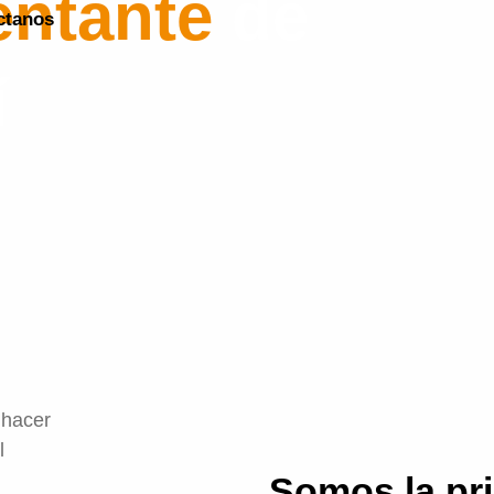
entante
de
ctanos
í
Somos la pri