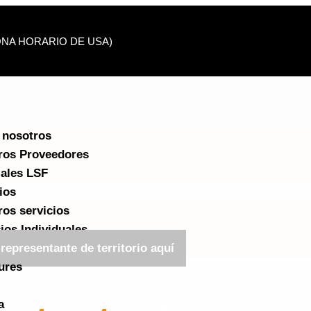
(ZONA HORARIO DE USA)
 nosotros
ros Proveedores
iales LSF
ios
ros servicios
ios Individuales
representante de territorio aquí
ures
a