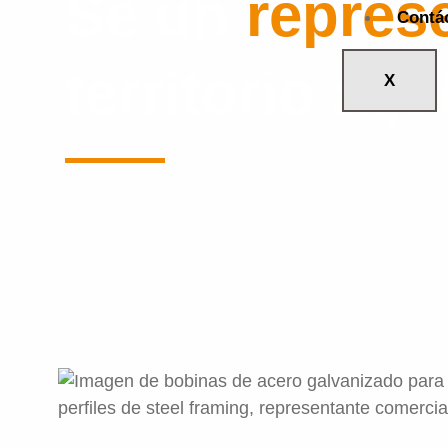
Sé un
repres
Contá
territorio aqu
X